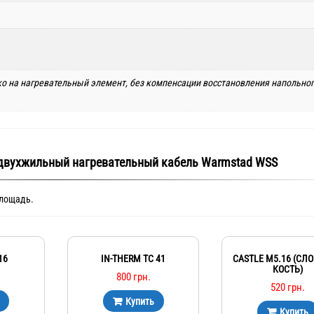
ько на нагревательный элемент, без компенсации восстановления напольно
 двухжильный нагревательный кабель Warmstad WSS
площадь.
16
IN-THERM TC 41
CASTLE М5.16 (СЛ
КОСТЬ)
800
грн.
520
грн.
Купить
Купить