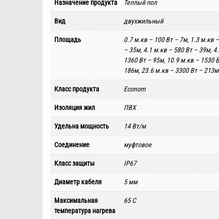
Назначение продукта
Теплый пол
Вид
двухжильный
Площадь
0.7 м.кв – 100 Вт – 7м, 1.3 м.кв –
– 35м, 4.1 м.кв – 580 Вт – 39м, 4
1360 Вт – 95м, 10.9 м.кв – 1530 В
186м, 23.6 м.кв – 3300 Вт – 213м
Класс продукта
Econom
Изоляция жил
ПВХ
Удельна мощность
14 Вт/м
Соединение
муфтовое
Класс защиты
IP67
Диаметр кабеля
5 мм
Максимальная
65 С
температура нагрева