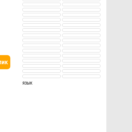
лик
ЯЗЫК