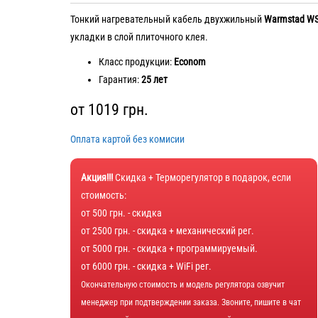
Тонкий нагревательный кабель двухжильный
Warmstad W
укладки в слой плиточного клея.
Класс продукции:
Econom
Гарантия:
25 лет
от
1019
грн.
Оплата картой без комисии
Акция!!!
Скидка + Терморегулятор в подарок, если
стоимость:
от 500 грн. - скидка
от 2500 грн. - скидка + механический рег.
от 5000 грн. - скидка + программируемый.
от 6000 грн. - скидка + WiFi рег.
Окончательную стоимость и модель регулятора озвучит
менеджер при подтверждении заказа. Звоните, пишите в чат