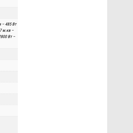
в – 485 Вт
.7 м.кв –
2800 Вт –