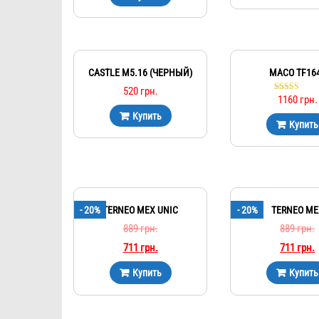
CASTLE М5.16 (ЧЕРНЫЙ)
MACO TF16
520
грн.
1160
грн.
Оценка
5.00
Купить
из 5
Купить
- 20%
TERNEO MEX UNIC
- 20%
TERNEO ME
889
грн.
889
грн.
711
грн.
711
грн.
Купить
Купить