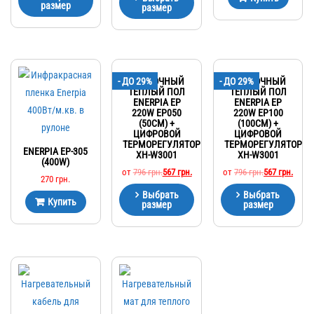
размер
размер
- ДО 29%
ПЛЕНОЧНЫЙ
- ДО 29%
ПЛЕНОЧНЫЙ
ТЕПЛЫЙ ПОЛ
ТЕПЛЫЙ ПОЛ
ENERPIA EP
ENERPIA EP
220W EP050
220W EP100
(50СМ) +
(100СМ) +
ЦИФРОВОЙ
ЦИФРОВОЙ
ТЕРМОРЕГУЛЯТОР
ТЕРМОРЕГУЛЯТОР
ENERPIA EP-305
XH-W3001
XH-W3001
(400W)
от
796
грн.
567
грн.
от
796
грн.
567
грн.
270
грн.
Выбрать
Выбрать
Купить
размер
размер