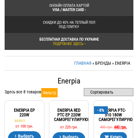
ОНЛАЙН ОПЛАТА КАРТОЙ
VISA / MASTER CARD
›
СКИДКИ ДО 40% НА ТЕПЛЫЙ ПОЛ
ПОД ПЛИТКУ
БЕСПЛАТНАЯ ДОСТАВКА ПО УКРАИНЕ
ПОДРОБНЕЕ ЗДЕСЬ ›
ГЛАВНАЯ
» БРЕНДЫ » ENERPIA
Enerpia
Здесь все 8 товаров
Фильтр
ENERPIA EP
ENERPIA RED
- 8%
ENERPIA PTC-
220W
PTC EP 220W
310 180W
САМОРЕГУЛИРУЮЩАЯ
САМОРЕГУЛИРУЮЩ
от
100
грн.
Оценка
от
225
грн.
480
грн.
440
грн.
5.00
из 5
Выбрать
Выбрать
Купить