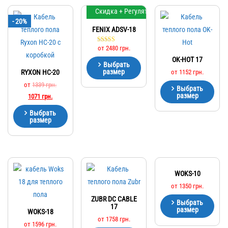
Скидка + Регулятор
- 20%
FENIX ADSV-18
от
2480
грн.
Оценка
5.00
OK-HOT 17
из 5
Выбрать
размер
RYXON HC-20
от
1152
грн.
от
1339
грн.
Выбрать
размер
1071
грн.
Выбрать
размер
WOKS-10
от
1350
грн.
ZUBR DC CABLE
Выбрать
17
размер
WOKS-18
от
1758
грн.
от
1596
грн.