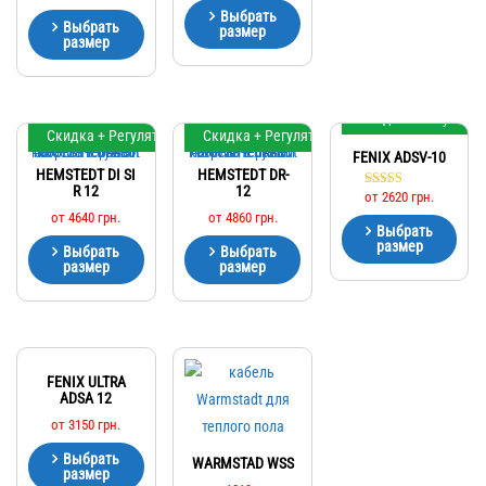
Выбрать
Выбрать
размер
размер
Скидка + Регулято
Скидка + Регулятор
Скидка + Регулятор
FENIX ADSV-10
HEMSTEDT DI SI
HEMSTEDT DR-
R 12
12
от
2620
грн.
Оценка
5.00
от
4640
грн.
от
4860
грн.
из 5
Выбрать
размер
Выбрать
Выбрать
размер
размер
FENIX ULTRA
ADSA 12
от
3150
грн.
Выбрать
WARMSTAD WSS
размер