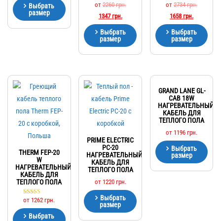
от
2260
грн.
от
2734
грн.
Выбрать
размер
1347
грн.
1658
грн.
Выбрать
Выбрать
размер
размер
GRAND LANE GL-
CAB 18W
НАГРЕВАТЕЛЬНЫЙ
КАБЕЛЬ ДЛЯ
ТЕПЛОГО ПОЛА
от
1196
грн.
PRIME ELECTRIC
PC-20
Выбрать
THERM FEP-20
НАГРЕВАТЕЛЬНЫЙ
размер
W
КАБЕЛЬ ДЛЯ
НАГРЕВАТЕЛЬНЫЙ
ТЕПЛОГО ПОЛА
КАБЕЛЬ ДЛЯ
ТЕПЛОГО ПОЛА
от
1220
грн.
Выбрать
от
1262
грн.
Оценка
размер
5.00
из 5
Выбрать