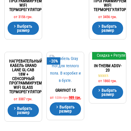
ПРОГРАММИРУЕМЫЙ
ПРОГРАММИРУЕМЫ
WIFI
WIFI
ТЕРМОРЕГУЛЯТОР
ТЕРМОРЕГУЛЯТОР
от
3156
грн.
от
3456
грн.
Выбрать
Выбрать
размер
размер
Скидка + Регулято
НАГРЕВАТЕЛЬНЫЙ
- 20%
КАБЕЛЬ GRAND
IN-THERM ADSV-
LANE GL-CAB
20
18W +
СЕНСОРНЫЙ
от
1860
грн.
Оценка
ПРОГРАММИРУЕМЫЙ
5.00
WIFI GLASS
из 5
Выбрать
GRAYHOT 15
ТЕРМОРЕГУЛЯТОР
размер
от
1236
грн.
989
грн.
от
3387
грн.
Выбрать
Выбрать
размер
размер