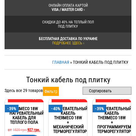
ОНЛАЙН ОПЛАТА КАРТОЙ
VISA / MASTER CARD
›
СКИДКИ ДО 40% НА ТЕПЛЫЙ ПОЛ
ПОД ПЛИТКУ
БЕСПЛАТНАЯ ДОСТАВКА ПО УКРАИНЕ
ПОДРОБНЕЕ ЗДЕСЬ ›
ГЛАВНАЯ
» ТОНКИЙ КАБЕЛЬ ПОД ПЛИТКУ
Тонкий кабель под плитку
Здесь все 29 товаров
Фильтр
МЕГА СКИДКА
МЕГА СКИДКА
МЕГА СКИДКА
- 39%
THERMECO 18W
- 40%
НАГРЕВАТЕЛЬНЫЙ
- 39%
НАГРЕВАТЕЛЬНЫЙ
НАГРЕВАТЕЛЬНЫЙ
КАБЕЛЬ
КАБЕЛЬ
КАБЕЛЬ ДЛЯ
THERMECO 18W
THERMECO 18W
ТЕПЛОГО ПОЛА
+
+
МЕХАНИЧЕСКИЙ
ПРОГРАММИРУЕМЫ
от
1520
грн.
927
грн.
ТЕРМОРЕГУЛЯТОР
ТЕРМОРЕГУЛЯТОР