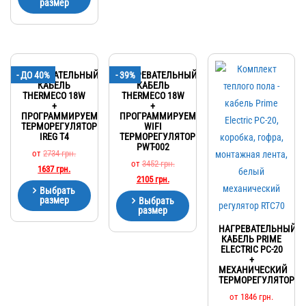
размер
- ДО 40%
НАГРЕВАТЕЛЬНЫЙ
- 39%
НАГРЕВАТЕЛЬНЫЙ
КАБЕЛЬ
КАБЕЛЬ
THERMECO 18W
THERMECO 18W
+
+
ПРОГРАММИРУЕМЫЙ
ПРОГРАММИРУЕМЫЙ
ТЕРМОРЕГУЛЯТОР
WIFI
IREG T4
ТЕРМОРЕГУЛЯТОР
PWT-002
от
2734
грн.
от
3452
грн.
1637
грн.
2105
грн.
Выбрать
размер
Выбрать
размер
НАГРЕВАТЕЛЬНЫЙ
КАБЕЛЬ PRIME
ELECTRIC PC-20
+
МЕХАНИЧЕСКИЙ
ТЕРМОРЕГУЛЯТОР
от
1846
грн.