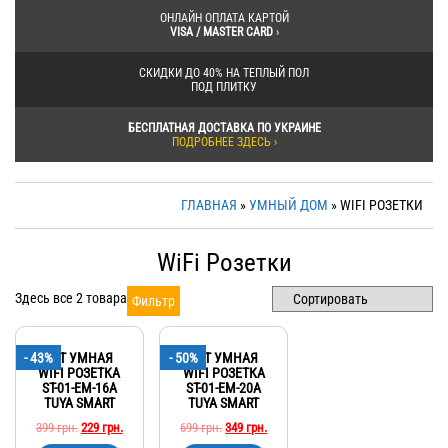
ОНЛАЙН ОПЛАТА КАРТОЙ
VISA / MASTER CARD
›
СКИДКИ ДО 40% НА ТЕПЛЫЙ ПОЛ
ПОД ПЛИТКУ
БЕСПЛАТНАЯ ДОСТАВКА ПО УКРАИНЕ
ПОДРОБНЕЕ ЗДЕСЬ ›
ГЛАВНАЯ
»
УМНЫЙ ДОМ
» WIFI РОЗЕТКИ
WiFi Розетки
Здесь все 2 товара
Фильтр
- 43%
SET УМНАЯ
- 50%
SET УМНАЯ
WIFI РОЗЕТКА
WIFI РОЗЕТКА
ST-01-EM-16A
ST-01-EM-20A
TUYA SMART
TUYA SMART
399
грн.
229
грн.
699
грн.
349
грн.