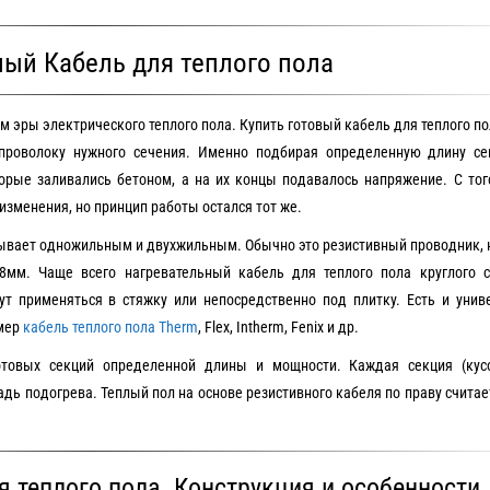
ый Кабель для теплого пола
 эры электрического теплого пола. Купить готовый кабель для теплого п
проволоку нужного сечения. Именно подбирая определенную длину се
торые заливались бетоном, а на их концы подавалось напряжение. С то
зменения, но принцип работы остался тот же.
бывает одножильным и двухжильным. Обычно это резистивный проводник,
8мм. Чаще всего нагревательный кабель для теплого пола круглого с
ут применяться в стяжку или непосредственно под плитку. Есть и уни
имер
кабель теплого пола Therm
, Flex, Intherm, Fenix и др.
отовых секций определенной длины и мощности. Каждая секция (кус
ь подогрева. Теплый пол на основе резистивного кабеля по праву счита
 теплого пола. Конструкция и особенности