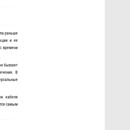
ола раньше
кции и ее
го времени
 но бывают
ечения. В
версальные
ок кабеля
ется самым