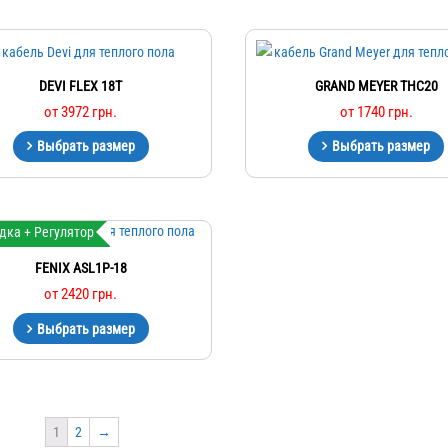
DEVI FLEX 18T
GRAND MEYER THC20
от
3972
грн.
от
1740
грн.
Выбрать размер
Выбрать размер
дка + Регулятор
FENIX ASL1P-18
от
2420
грн.
Выбрать размер
1
2
→