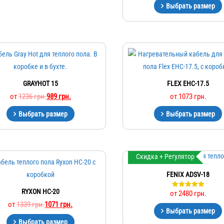
Выбрать размер
GRAYHOT 15
FLEX EHC-17.5
от
1236
грн.
989
грн.
от
1073
грн.
Выбрать размер
Выбрать размер
Скидка + Регулятор
FENIX ADSV-18
RYXON HC-20
от
2480
грн.
Оценка
5.00
от
1339
грн.
1071
грн.
из 5
Выбрать размер
Выбрать размер