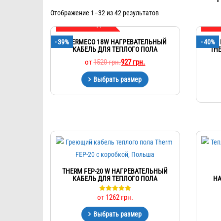
Отображение 1–32 из 42 результатов
МЕГА СКИДКА
МЕ
- 39%
THERMECO 18W НАГРЕВАТЕЛЬНЫЙ
- 40%
КАБЕЛЬ ДЛЯ ТЕПЛОГО ПОЛА
TH
от
1520
грн.
927
грн.
Выбрать размер
THERM FEP-20 W НАГРЕВАТЕЛЬНЫЙ
КАБЕЛЬ ДЛЯ ТЕПЛОГО ПОЛА
НА
от
1262
грн.
Оценка
5.00
из 5
Выбрать размер