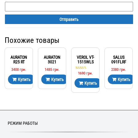
Похожие товары
AURATON
AURATON
VEROL VT-
SALUS
R25 RT
3021
1515WLS
091FLRF
3400
грн.
1485
грн.
2380
грн.
1690
грн.
Оценка
5.00
Купить
Купить
Купить
из 5
Купить
РЕЖИМ РАБОТЫ