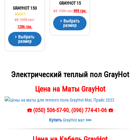
GRAYHOT 15
GRAYHOT 150
от
1236
грн.
989
грн.
от
1608
грн.
Оценка
Выбрать
4.33
размер
1286
грн.
из 5
Выбрать
размер
Электрический теплый пол GrayHot
Цена на Маты GrayHot
☎️ (050) 506-57-90
,
(096) 774-41-06 ☎️
Купить
GrayHot мат
>>>
Цена на Кабель GrayHot