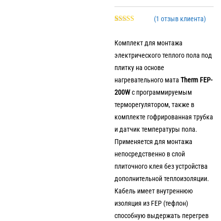
(
1
отзыв клиента)
Рейтинг
1
5.00
из 5 на
Комплект для монтажа
основе
опроса
электрического теплого пола под
пользователя
плитку на основе
нагревательного мата
Therm FEP-
200W
с программируемым
терморегулятором, также в
комплекте гофрированная трубка
и датчик температуры пола.
Применяется для монтажа
непосредственно в слой
TEFLON
плиточного клея без устройства
дополнительной теплоизоляции.
Кабель имеет внутреннюю
изоляция из FEP (тефлон)
способную выдержать перегрев