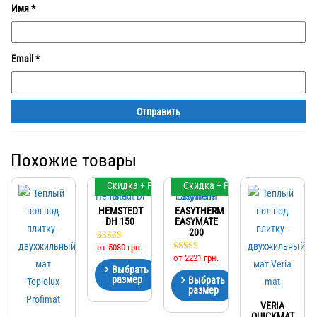
Имя
*
Email
*
Похожие товары
Скидка + Регулятор
Скидка + Регулятор
HEMSTEDT
EASYTHERM
DH 150
EASYMATE
200
от
5080
грн.
Оценка
5.00
от
2221
грн.
Оценка
из 5
4.33
Выбрать
из 5
размер
Выбрать
размер
VERIA
QUICKMAT