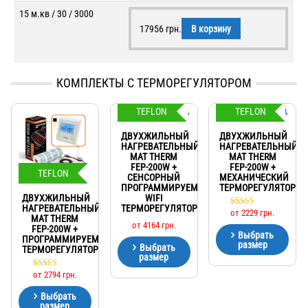
15 м.кв / 30 / 3000
17956
грн.
В корзину
КОМПЛЕКТЫ С ТЕРМОРЕГУЛЯТОРОМ
TEFLON
TEFLON
ДВУХЖИЛЬНЫЙ
ДВУХЖИЛЬНЫЙ
НАГРЕВАТЕЛЬНЫЙ
НАГРЕВАТЕЛЬНЫЙ
МАТ THERM
МАТ THERM
FEP-200W +
FEP-200W +
TEFLON
СЕНСОРНЫЙ
МЕХАНИЧЕСКИЙ
ПРОГРАММИРУЕМЫЙ
ТЕРМОРЕГУЛЯТОР
ДВУХЖИЛЬНЫЙ
WIFI
НАГРЕВАТЕЛЬНЫЙ
ТЕРМОРЕГУЛЯТОР
от
2229
грн.
Оценка
МАТ THERM
5.00
от
4164
грн.
FEP-200W +
из 5
Выбрать
ПРОГРАММИРУЕМЫЙ
размер
Выбрать
ТЕРМОРЕГУЛЯТОР
размер
от
2794
грн.
Оценка
5.00
из 5
Выбрать
размер