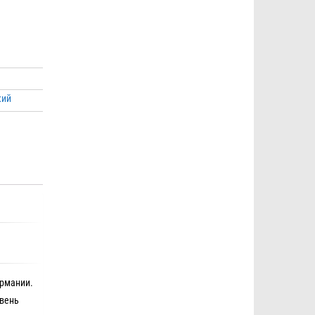
кий
ермании.
овень