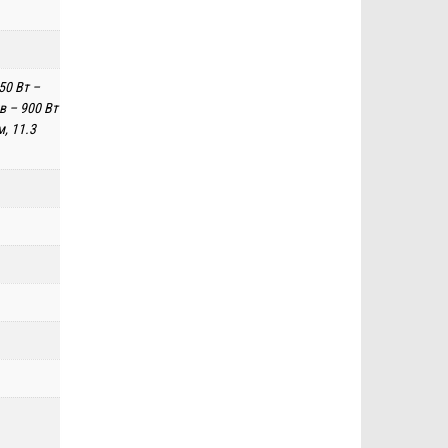
50 Вт –
кв – 900 Вт
м, 11.3