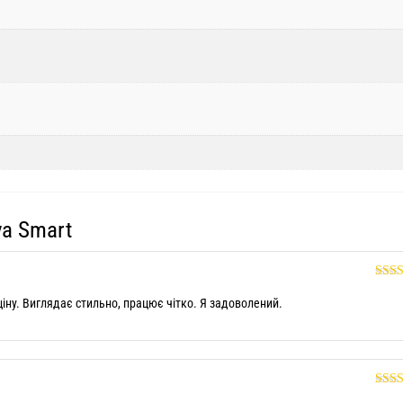
ya Smart
Оце
5
іну. Виглядає стильно, працює чітко. Я задоволений.
Оце