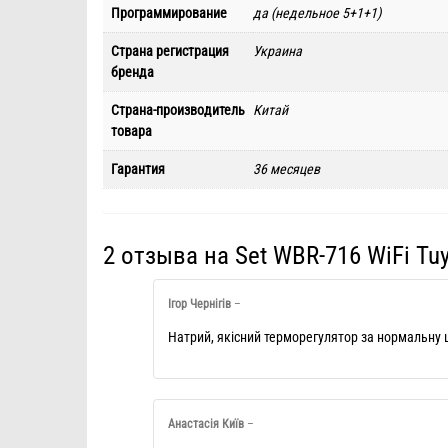
Программирование
да (недельное 5+1+1)
Страна регистрация
Украина
бренда
Страна-производитель
Китай
товара
Гарантия
36 месяцев
2 отзыва на
Set WBR-716 WiFi Tu
Ігор Чернігів
–
Натрий, якісний терморегулятор за нормальну ц
Анастасія Київ
–