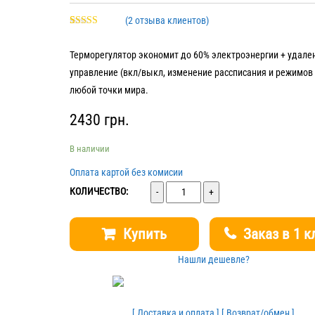
(
2
отзыва клиентов)
Рейтинг
2
5.00
из 5 на
Терморегулятор экономит до 60% электроэнергии + удале
основе
опроса
управление (вкл/выкл, изменение рассписания и режимов 
пользователей
любой точки мира.
2430
грн.
В наличии
Оплата картой без комисии
Количество
КОЛИЧЕСТВО:
Купить
Заказ в 1 к
Нашли дешевле?
[ Доставка и оплата ]
[ Возврат/обмен ]