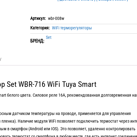
Артикул:
wbr-008w
Категория:
WiFi терморегуляторы
Set
БРЕНД:
р Set WBR-716 WiFi Tuya Smart
Smart белого цвета. Силовое реле 16А, рекомендованная долговременная на
осным датчиком температуры на проводе, применяется для управления
 пленка). Наличие модуля WiFi позволяет подключить термостат через инт
ым в смартфон (Android или IOS). Это позволяет, удаленно контролировать
овать термостат со смартфона в любом месте, где есть интернет соединени