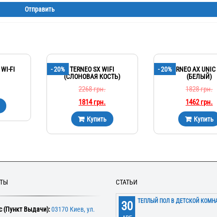
WI-FI
- 20%
TERNEO SX WIFI
- 20%
TERNEO AX UNIC 
(СЛОНОВАЯ КОСТЬ)
(БЕЛЫЙ)
2268
грн.
1828
грн.
1814
грн.
1462
грн.
Купить
Купить
КТЫ
СТАТЬИ
ТЕПЛЫЙ ПОЛ В ДЕТСКОЙ КОМН
30
 (Пункт Выдачи):
03170 Киев, ул.