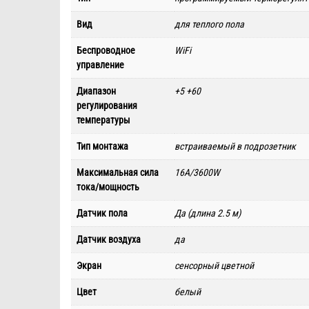
Вид
для теплого пола
Беспроводное
WiFi
управление
Диапазон
+5 +60
регулирования
температуры
Тип монтажа
встраиваемый в подрозетник
Максимальная сила
16А/3600W
тока/мощность
Датчик пола
Да (длина 2.5 м)
Датчик воздуха
да
Экран
сенсорный цветной
Цвет
белый