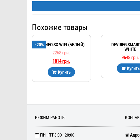
Похожие товары
- 20%
TERNEO SX WIFI (БЕЛЫЙ)
DEVIREG SMART 
WHITE
2268
грн.
9648
грн.
1814
грн.
Купить
Купить
РЕЖИМ РАБОТЫ
КОНТА
ПН - ПТ
8:00 - 20:00
Адрес