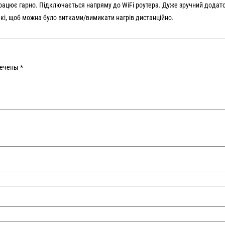
5
рацює гарно. Підключається напряму до WiFi роутера. Дуже зручний додат
такі, щоб можна було витками/вимикати нагрів дистанційно.
мечены
*