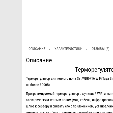
ОПИСАНИЕ
ХАРАКТЕРИСТИКИ
ОТЗЫВЫ (2)
Описание
Терморегулято
Терморегулятор для теплого пола Set WBR-716 WiFi Tuya 
не более 3000Вт.
Программируемый терморегулятор с функцией WiFi и вын
электрическим теплым полом (мат, кабель, инфракрасная
шлюз к серверу и связать его с приложением, установленн
температуру, вкл/выкл, изменять настройки и программир