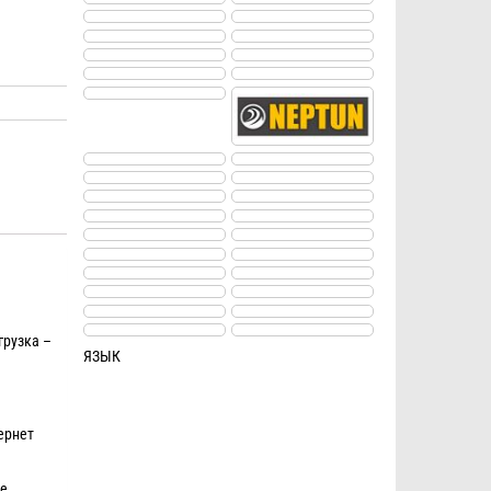
грузка –
ЯЗЫК
ернет
е.