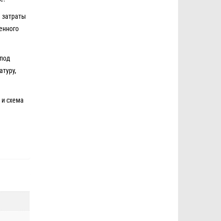
ь затраты
енного
 под
атуру,
 и схема