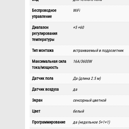
Беспроводное
WiFi
управление
Диапазон
+5 +60
регулирования
температуры
Тип монтажа
встраиваемый в подрозетник
Максимальная сила
16А/3600W
тока/мощность
Датчик пола
Да (длина 2.5 м)
Датчик воздуха
да
Экран
сенсорный цветной
Цвет
белый
Программирование
да (недельное 5+1+1)