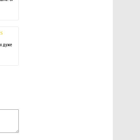
нка
5
из
ах дуже