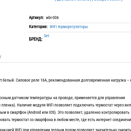
Артикул:
wbr-006
Категория:
WiFi терморегуляторы
Set
БРЕНД:
art белый. Силовое реле 16А, рекомендованная долговременная нагрузка – 
осным датчиком температуры на проводе, применяется для управления
 пленка). Наличие модуля WiFi позволяет подключить термостат через инт
ым в смартфон (Android или IOS). Это позволяет, удаленно контролировать
овать термостат со смартфона в любом месте, где есть интернет соединени
нкцией WiFi при управлении теплым полом позволяет значительно снизит