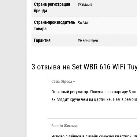
Страна регистрация
Украина
бренда
Страна-производитель
Китай
товара
Гарантия
36 месяцев
3 отзыва на
Set WBR-616 WiFi Tu
Саша Одесса
–
Отличный регулятор. Покупал на квартиру 3 ш
выглядит круче чем на картинке. Нам в ремон
Євгенія Житомир
–
Чудово підійшов в дизайн сучасної квартири. Ви