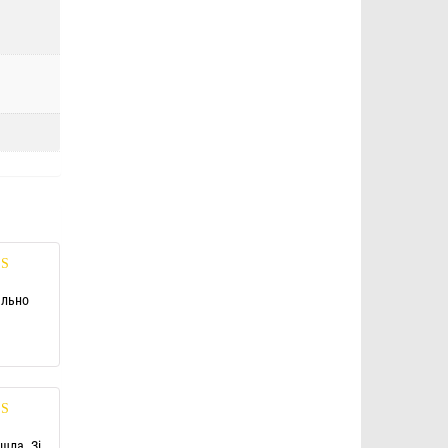
нка
5
из
ально
нка
5
из
шла. Зі