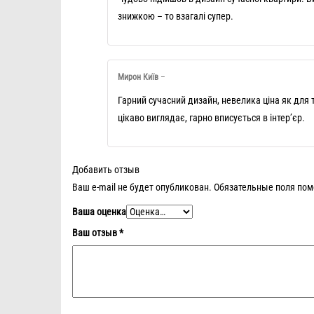
знижкою – то взагалі супер.
Мирон Київ
–
Гарний сучасний дизайн, невелика ціна як для 
цікаво виглядає, гарно вписується в інтер’єр.
Добавить отзыв
Ваш e-mail не будет опубликован.
Обязательные поля по
Ваша оценка
Ваш отзыв
*