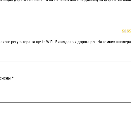
Оце
5
такого регулятора та ще і з WiFi. Виглядає як дорога річ. На темних шпалер
мечены
*