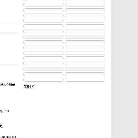
не более
ЯЗЫК
ернет
е.
ь затраты