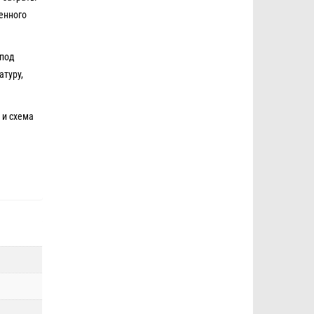
енного
 под
атуру,
 и схема