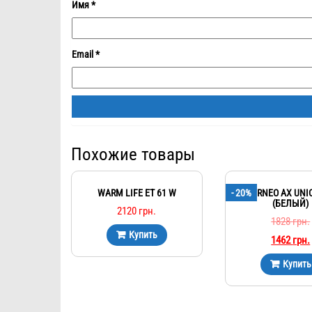
Имя
*
Email
*
Похожие товары
WARM LIFE ET 61 W
- 20%
TERNEO AX UNIC
(БЕЛЫЙ)
2120
грн.
1828
грн.
Купить
1462
грн.
Купить