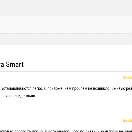
ya Smart
Оце
5
т, устанавливаются легко. С приложением проблем не возникло. Вживую ре
т вписался идеально.
Оце
5
глядає дорого та якісно. Нічого аналогічного по дизайну за ці гроші не знай