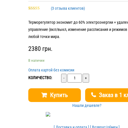
(
3
отзыва клиентов)
Рейтинг
3
5.00
из 5 на
Терморегулятор экономит до 60% электроэнергии + удале
основе
опроса
управление (вкл/выкл, изменение рассписания и режимов 
пользователей
любой точки мира.
2380
грн.
В наличии
Оплата картой без комисии
Количество
КОЛИЧЕСТВО:
Купить
Заказ в 1 к
Нашли дешевле?
[ Доставка и оплата ]
[ Возврат/обмен ]