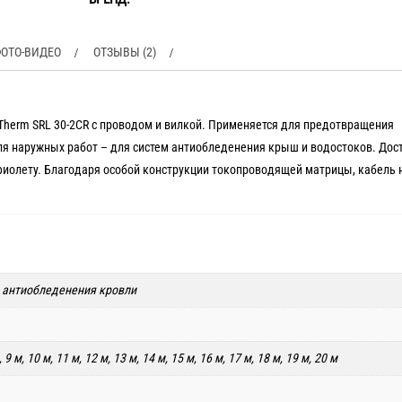
ОТО-ВИДЕО
ОТЗЫВЫ (2)
herm SRL 30-2CR с проводом и вилкой. Применяется для предотвращения
ля наружных работ – для систем антиобледенения крыш и водостоков. Дос
афиолету. Благодаря особой конструкции токопроводящей матрицы, кабель 
м антиобледенения кровли
м, 9 м, 10 м, 11 м, 12 м, 13 м, 14 м, 15 м, 16 м, 17 м, 18 м, 19 м, 20 м