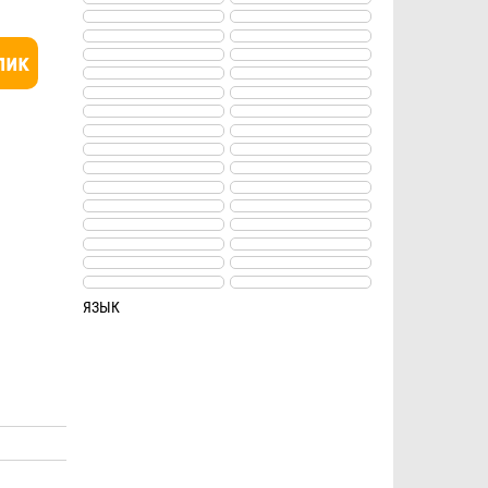
лик
ЯЗЫК