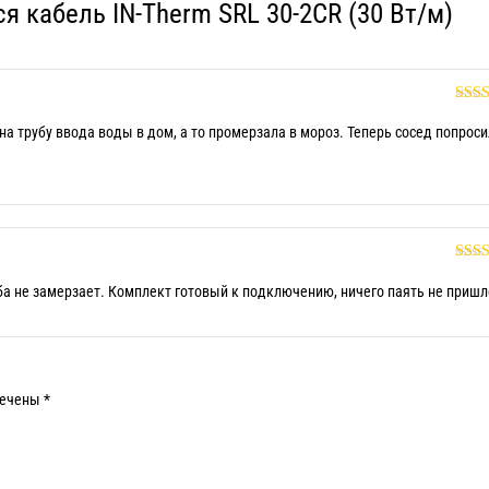
 кабель IN-Therm SRL 30-2CR (30 Вт/м)
Оце
5
на трубу ввода воды в дом, а то промерзала в мороз. Теперь сосед попроси
Оце
5
уба не замерзает. Комплект готовый к подключению, ничего паять не пришл
мечены
*