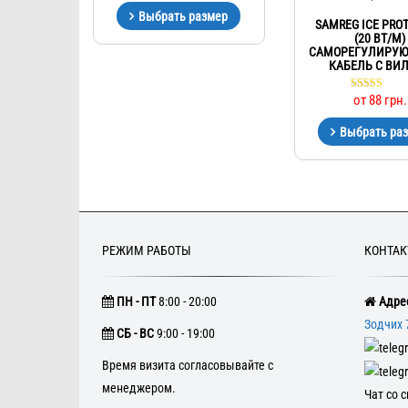
Выбрать размер
SAMREG ICE PROT
(20 ВТ/М)
САМОРЕГУЛИРУ
КАБЕЛЬ C ВИ
от
88
грн.
Оценка
5.00
из 5
Выбрать ра
РЕЖИМ РАБОТЫ
КОНТА
ПН - ПТ
8:00 - 20:00
Адрес
Зодчих 
CБ - ВС
9:00 - 19:00
Время визита согласовывайте с
менеджером.
Чат со 