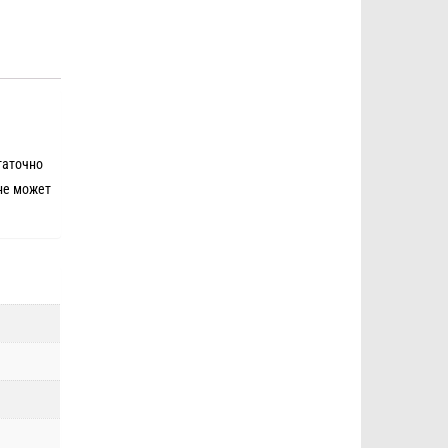
таточно
не может