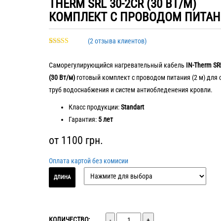
THERM SRL 30-2CR (30 ВТ/М)
КОМПЛЕКТ С ПРОВОДОМ ПИТАН
(
2
отзыва клиентов)
Рейтинг
2
5.00
из 5 на
Саморегулирующийся нагревательный кабель
IN-Therm SR
основе
опроса
(30 Вт/м)
готовый комплект с проводом питания (2 м) для 
пользователей
труб водоснабжения и систем антиобледенения кровли.
Класс продукции:
Standart
Гарантия:
5 лет
от
1100
грн.
Оплата картой без комисии
ДЛИНА
Количество
КОЛИЧЕСТВО: