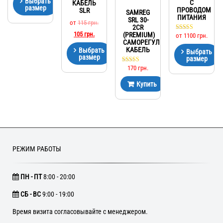
Выбрать
С
КАБЕЛЬ
размер
ПРОВОДОМ
SLR
SAMREG
ПИТАНИЯ
SRL 30-
от
115
грн.
2CR
105
грн.
(PREMIUM)
от
1100
грн.
Оценка
5.00
САМОРЕГУЛИРУЮЩИЙСЯ
из 5
КАБЕЛЬ
Выбрать
Выбрать
размер
размер
170
грн.
Оценка
5.00
из 5
Купить
РЕЖИМ РАБОТЫ
ПН - ПТ
8:00 - 20:00
CБ - ВС
9:00 - 19:00
Время визита согласовывайте с менеджером.