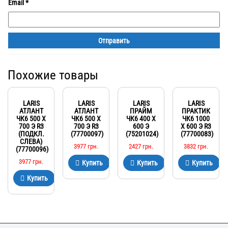
Email
*
Похожие товары
LARIS
LARIS
LARIS
LARIS
АТЛАНТ
АТЛАНТ
ПРАЙМ
ПРАКТИК
ЧК6 500 Х
ЧК6 500 Х
ЧК6 400 Х
ЧК6 1000
700 Э R3
700 Э R3
600 Э
Х 600 Э R3
(ПОДКЛ.
(77700097)
(75201024)
(77700083)
СЛЕВА)
3977
грн.
2427
грн.
3832
грн.
(77700096)
3977
грн.
Купить
Купить
Купить
Купить