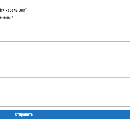
йся кабель GRX”
мечены
*