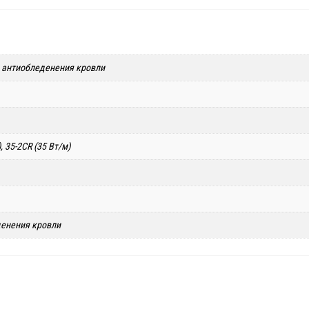
м антиобледенения кровли
, 35-2CR (35 Вт/м)
денения кровли