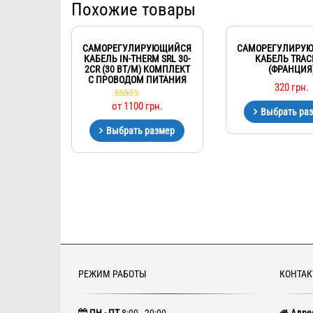
Похожие товары
САМОРЕГУЛИРУЮЩИЙСЯ
САМОРЕГУЛИРУ
КАБЕЛЬ IN-THERM SRL 30-
КАБЕЛЬ TRAC
2CR (30 ВТ/М) КОМПЛЕКТ
(ФРАНЦИЯ
С ПРОВОДОМ ПИТАНИЯ
320
грн.
от
1100
грн.
Оценка
Выбрать ра
5.00
из 5
Выбрать размер
РЕЖИМ РАБОТЫ
КОНТА