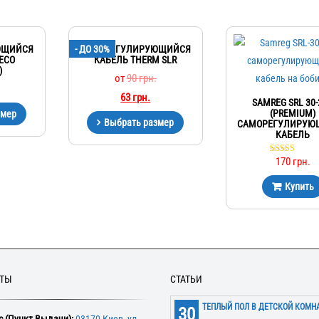
ЮЩИЙСЯ
- ДО 30%
САМОРЕГУЛИРУЮЩИЙСЯ
ECO
КАБЕЛЬ THERM SLR
)
от
90
грн.
63
грн.
SAMREG SRL 30
(PREMIUM)
змер
Выбрать размер
САМОРЕГУЛИРУЮ
КАБЕЛЬ
170
грн.
Оценка
5.00
из 5
Купить
КТЫ
СТАТЬИ
ТЕПЛЫЙ ПОЛ В ДЕТСКОЙ КОМН
30