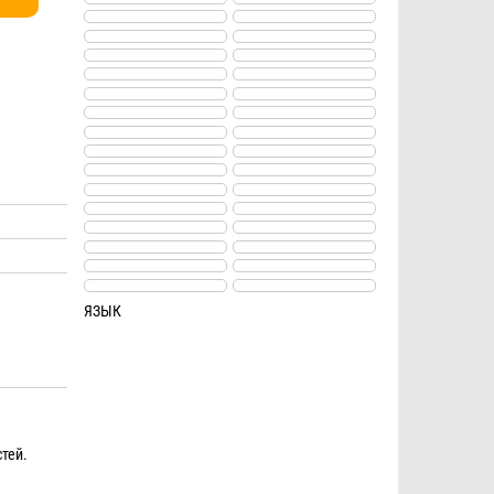
ЯЗЫК
тей.