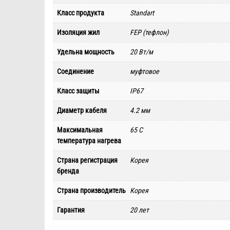
Класс продукта
Standart
Изоляция жил
FEP (тефлон)
Удельна мощность
20 Вт/м
Соединение
муфтовое
Класс защиты
IP67
Диаметр кабеля
4.2 мм
Максимальная
65 С
температура нагрева
Страна регистрация
Корея
бренда
Страна производитель
Корея
Гарантия
20 лет