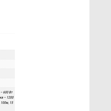
 – 600 Вт
.кв – 1200
 100м, 15