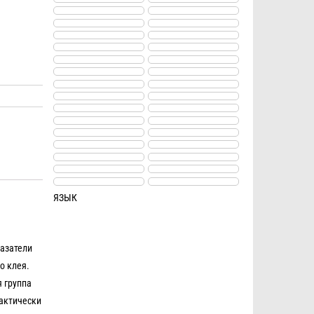
ЯЗЫК
казатели
о клея.
 группа
рактически