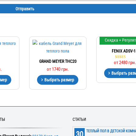
Скидка + Регуля
FENIX ADSV-1
GRAND MEYER THC20
от
2480
грн.
Оценка
5.00
.
от
1740
грн.
из 5
Выбрать раз
змер
Выбрать размер
КТЫ
СТАТЬИ
ТЕПЛЫЙ ПОЛ В ДЕТСКОЙ КОМН
30