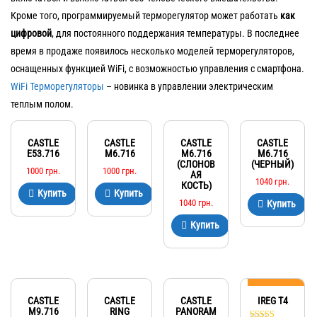
Кроме того, программируемый терморегулятор может работать
как
цифровой
, для постоянного поддержания температуры. В последнее
время в продаже появилось несколько моделей терморегуляторов,
оснащенных функцией WiFi, с возможностью управления с смартфона.
WiFi Терморегуляторы
– новинка в управлении электрическим
теплым полом.
CASTLE
CASTLE
CASTLE
CASTLE
Е53.716
М6.716
М6.716
М6.716
(СЛОНОВ
(ЧЕРНЫЙ)
1000
грн.
1000
грн.
АЯ
1040
грн.
КОСТЬ)
Купить
Купить
1040
грн.
Купить
Купить
Японское ре
CASTLE
CASTLE
CASTLE
IREG T4
М9.716
RING
PANORAM