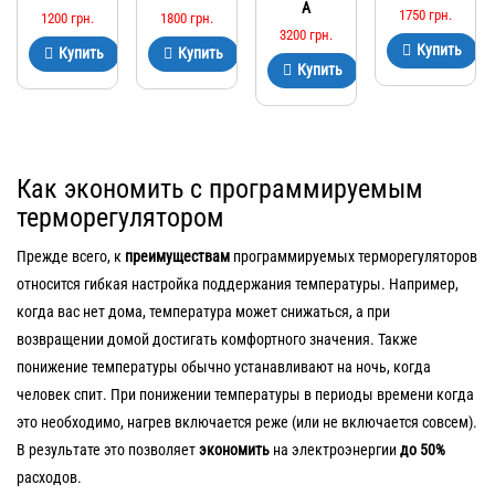
A
1750
грн.
Оценка
1200
грн.
1800
грн.
5.00
3200
грн.
из 5
Купить
Купить
Купить
Купить
Как экономить с программируемым
терморегулятором
Прежде всего, к
преимуществам
программируемых терморегуляторов
относится гибкая настройка поддержания температуры. Например,
когда вас нет дома, температура может снижаться, а при
возвращении домой достигать комфортного значения. Также
понижение температуры обычно устанавливают на ночь, когда
человек спит. При понижении температуры в периоды времени когда
это необходимо, нагрев включается реже (или не включается совсем).
В результате это позволяет
экономить
на электроэнергии
до 50%
расходов.