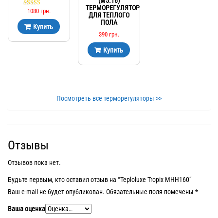
(M5.16)
ТЕРМОРЕГУЛЯТОР
1080
грн.
Оценка
ДЛЯ ТЕПЛОГО
5.00
ПОЛА
из 5
Купить
390
грн.
Купить
Посмотреть все терморегуляторы >>
Отзывы
Отзывов пока нет.
Будьте первым, кто оставил отзыв на “Teploluxe Tropix МНН160”
Ваш e-mail не будет опубликован.
Обязательные поля помечены
*
Ваша оценка