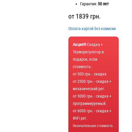
Гарантия:
50 лет
от
1839
грн.
Оплата картой без комисии
Акция!!!
Скидка +
Терморегулятор в
подарок, если
стоимость:
от 500 грн. - скидка
от 2500 грн. - скидка +
механический рег.
от 5000 грн. - скидка +
программируемый.
от 6000 грн. - скидка +
WiFi рег.
Окончательную стоимость