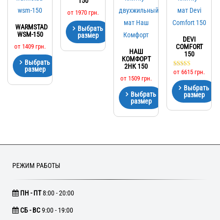
150
от
1970
грн.
WARMSTAD
Выбрать
WSM-150
размер
DEVI
от
1409
грн.
COMFORT
НАШ
150
КОМФОРТ
Выбрать
2НК 150
размер
от
6615
грн.
Оценка
5.00
от
1509
грн.
из 5
Выбрать
Выбрать
размер
размер
РЕЖИМ РАБОТЫ
ПН - ПТ
8:00 - 20:00
CБ - ВС
9:00 - 19:00