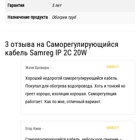
Гарантия
5 лет
Назначение продукта
Обогрев труб
3 отзыва на
Саморегулирующийся
кабель Samreg IP 2C 20W
Женя Бровары
–
Оценка
5
из
5
Хороший недорогой саморегулирующийся кабель.
Покупал для обогрева водопровода. Хоть и тонкий но
греет хорошо, изоляция хорошая. Саморегуляция
работает. Как по мне, отличный вариант.
Егор Киев
–
Оценка
5
из
5
Саморегулирующийся кабель, небольшое сечение –