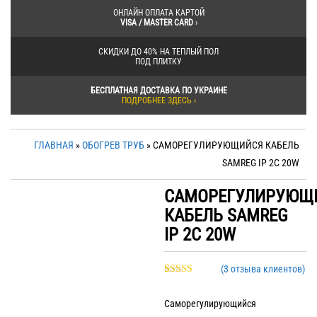
ОНЛАЙН ОПЛАТА КАРТОЙ
VISA / MASTER CARD
›
СКИДКИ ДО 40% НА ТЕПЛЫЙ ПОЛ
ПОД ПЛИТКУ
БЕСПЛАТНАЯ ДОСТАВКА ПО УКРАИНЕ
ПОДРОБНЕЕ ЗДЕСЬ ›
ГЛАВНАЯ
»
ОБОГРЕВ ТРУБ
» САМОРЕГУЛИРУЮЩИЙСЯ КАБЕЛЬ
SAMREG IP 2C 20W
САМОРЕГУЛИРУЮЩ
КАБЕЛЬ SAMREG
IP 2C 20W
(
3
отзыва клиентов)
Рейтинг
3
5.00
из 5 на
Саморегулирующийся
основе
опроса