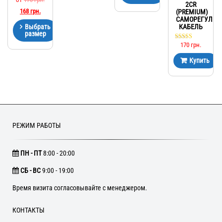
2CR
168
грн.
(PREMIUM)
САМОРЕГУЛИ
КАБЕЛЬ
Выбрать
размер
170
грн.
Оценка
5.00
из 5
Купить
РЕЖИМ РАБОТЫ
ПН - ПТ
8:00 - 20:00
CБ - ВС
9:00 - 19:00
Время визита согласовывайте с менеджером.
КОНТАКТЫ