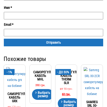
Имя
*
Email
*
Похожие товары
- 1%
САМОРЕГУЛИРУЮЩИЙСЯ
- ДО 30%
САМОРЕГУЛИРУЮЩИЙСЯ
КАБЕЛЬ
КАБЕЛЬ
MHL
THERM
SLR
390
грн.
от
90
грн.
Выбрать
САМОРЕГУЛИРУЮЩИЙСЯ
63
грн.
размер
КАБЕЛЬ
GRX
Выбрать
SAMREG
размер
SRL 30-
от
170
грн.