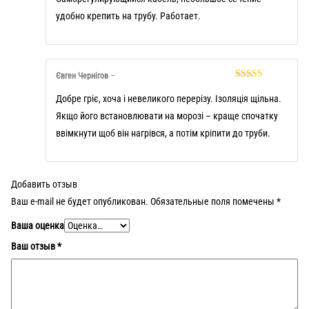
удобно крепить на трубу. Работает.
Євген Чернігов
–
Оценка
5
из
5
Добре гріє, хоча і невеликого перерізу. Ізоляція щільна.
Якщо його встановлювати на морозі – краще спочатку
ввімкнути щоб він нагрівся, а потім кріпити до труби.
Добавить отзыв
Ваш e-mail не будет опубликован.
Обязательные поля помечены
*
Ваша оценка
Ваш отзыв
*