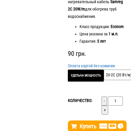
нагревательный кабель
Samreg
пользователей
2C 20W/m
для обогрева труб
водоснабжения.
Класс продукции:
Econom
Цена указана за
1 м.п.
Гарантия:
5 лет
90
грн.
Оплата картой без комисии
УДЕЛЬНА МОЩНОСТЬ
Количество
КОЛИЧЕСТВО:
Купить