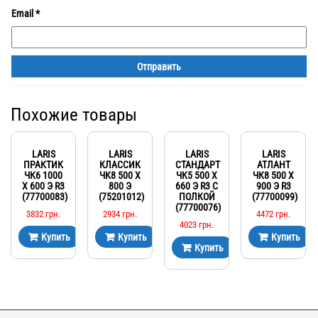
Email
*
Похожие товары
LARIS
LARIS
LARIS
LARIS
ПРАКТИК
КЛАССИК
СТАНДАРТ
АТЛАНТ
ЧК6 1000
ЧК8 500 Х
ЧК5 500 Х
ЧК8 500 Х
Х 600 Э R3
800 Э
660 Э R3 С
900 Э R3
(77700083)
(75201012)
ПОЛКОЙ
(77700099)
(77700076)
3832
грн.
2934
грн.
4472
грн.
4023
грн.
Купить
Купить
Купить
Купить