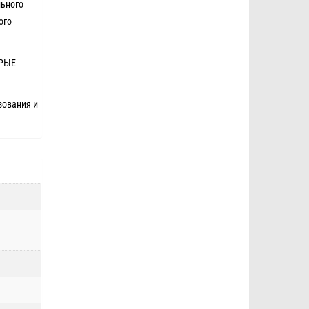
льного
ого
ОРЫЕ
зования и