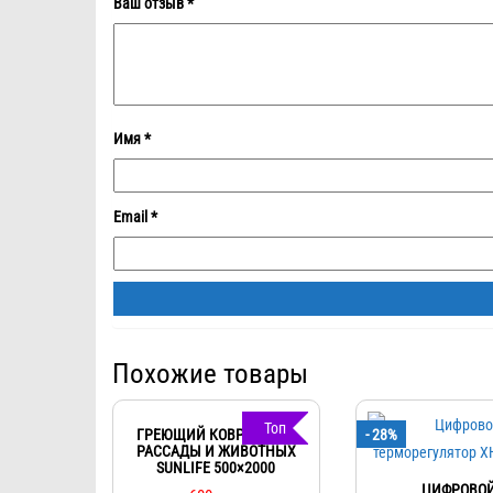
Ваш отзыв
*
Имя
*
Email
*
Похожие товары
Топ
ГРЕЮЩИЙ КОВРИК ДЛЯ
- 28%
РАССАДЫ И ЖИВОТНЫХ
SUNLIFE 500×2000
ЦИФРОВО