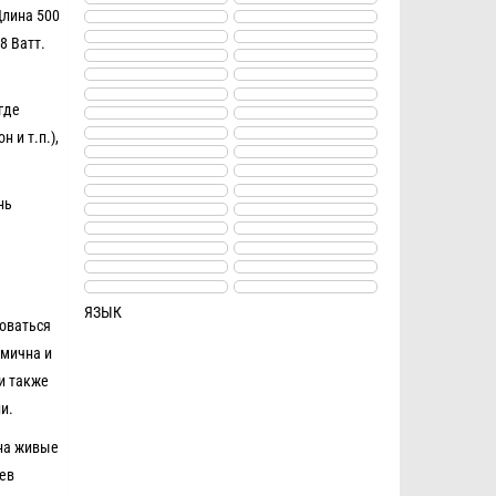
Длина 500
8 Ватт.
где
 и т.п.),
нь
ЯЗЫК
зоваться
омична и
и также
и.
 на живые
ев