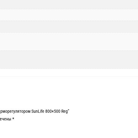
ерморегулятором SunLife 800×500 Reg”
мечены
*