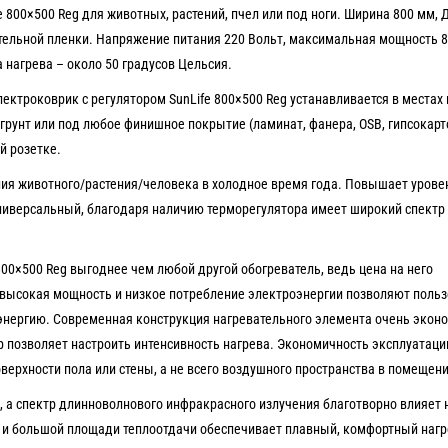
 800×500 Reg для животных, растений, пчел или под ноги. Ширина 800 мм, 
тельной пленки. Напряжение питания 220 Вольт, максимальная мощность 8
 нагрева – около 50 градусов Цельсия.
ктроковрик с регулятором SunLife 800×500 Reg устанавливается в местах 
рунт или под любое финишное покрытие (ламинат, фанера, OSB, гипсокартон
й розетке.
ия животного/растения/человека в холодное время года. Повышает урове
ниверсальный, благодаря наличию терморегулятора имеет широкий спектр
800×500 Reg выгоднее чем любой другой обогреватель, ведь цена на него
евысокая мощность и низкое потребление электроэнергии позволяют поль
оэнергию. Современная конструкция нагревательного элемента очень экон
р позволяет настроить интенсивность нагрева. Экономичность эксплуатаци
ерхности пола или стены, а не всего воздушного пространства в помещени
, а спектр длинноволнового инфракрасного излучения благотворно влияет
 и большой площади теплоотдачи обеспечивает плавный, комфортный нагр