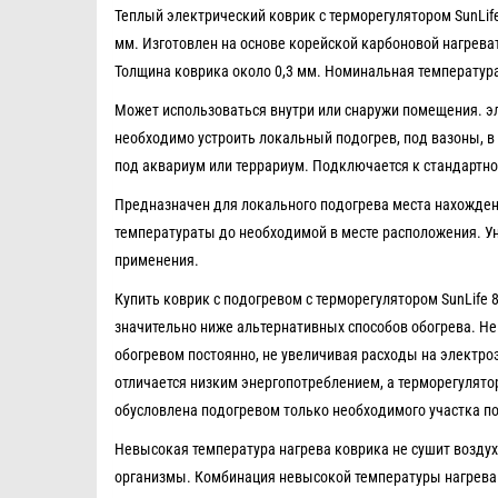
Теплый электрический коврик с терморегулятором SunLife
мм. Изготовлен на основе корейской карбоновой нагрева
Толщина коврика около 0,3 мм. Номинальная температура
Может использоваться внутри или снаружи помещения. эле
необходимо устроить локальный подогрев, под вазоны, в г
под аквариум или террариум. Подключается к стандартно
Предназначен для локального подогрева места нахожден
температураты до необходимой в месте расположения. У
применения.
Купить коврик с подогревом с терморегулятором SunLife 
значительно ниже альтернативных способов обогрева. Н
обогревом постоянно, не увеличивая расходы на электр
отличается низким энергопотреблением, а терморегулято
обусловлена подогревом только необходимого участка пов
Невысокая температура нагрева коврика не сушит воздух
организмы. Комбинация невысокой температуры нагрева