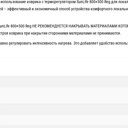
 использование коврика с терморегулятором SunLife 800×500 Reg для лока
ей – эффективный и экономичный способ устройства комфортного локальн
ом SunLife 800×500 Reg НЕ РЕКОМЕНДУЕТСЯ НАКРЫВАТЬ МАТЕРИАЛАМИ КОТ
троя коврика при накрытии сторонними материалами не принимаются.
авно регулировать интенсивность нагрева. Это добавляет удобство исполь