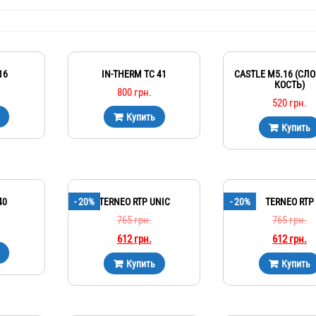
16
IN-THERM TC 41
CASTLE М5.16 (СЛ
КОСТЬ)
800
грн.
520
грн.
Купить
Купить
40
- 20%
TERNEO RTP UNIC
- 20%
TERNEO RTP
765
грн.
765
грн.
612
грн.
612
грн.
Купить
Купить