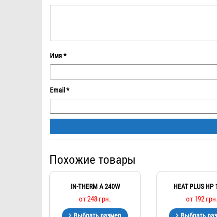
Имя
*
Email
*
Похожие товары
IN-THERM A 240W
HEAT PLUS HP
от
248
грн.
от
192
грн
Выбрать размер
Выбрать ра