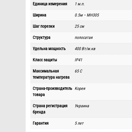
Единица измерения
1 м.п.
Ширина
0.5м – MH305
Шаг порезки
25 см
Структура
полосатая
Удельна мощность
400 Вт/м.кв
Класс защиты
IP41
Максимальная
65 C
температура нагрева
Страна-производитель
Корея
товара
Страна регистрация
Украина
бренда
Гарантия
5 лет