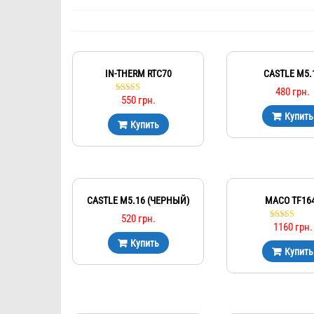
IN-THERM RTC70
CASTLE М5.
480
грн.
550
грн.
Оценка
5.00
Купить
из 5
Купить
CASTLE М5.16 (ЧЕРНЫЙ)
MACO TF16
520
грн.
1160
грн.
Оценка
5.00
Купить
из 5
Купить