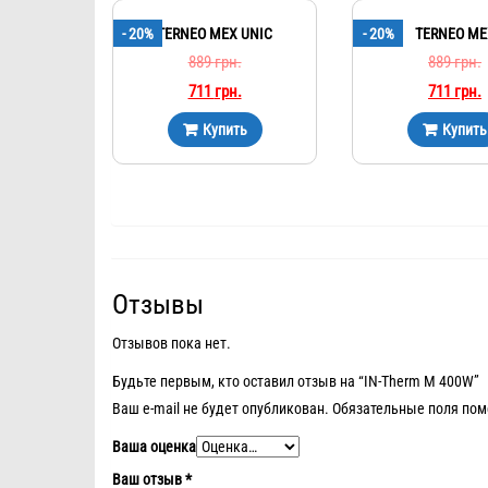
- 20%
TERNEO MEX UNIC
- 20%
TERNEO ME
889
грн.
889
грн.
711
грн.
711
грн.
Купить
Купить
Отзывы
Отзывов пока нет.
Будьте первым, кто оставил отзыв на “IN-Therm M 400W”
Ваш e-mail не будет опубликован.
Обязательные поля по
Ваша оценка
Ваш отзыв
*