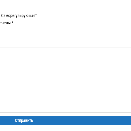
W Саморегулирующая”
мечены
*