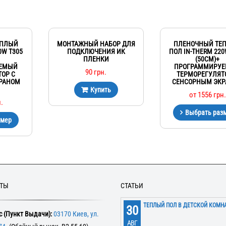
ЕПЛЫЙ
МОНТАЖНЫЙ НАБОР ДЛЯ
ПЛЕНОЧНЫЙ ТЕ
0W T305
ПОДКЛЮЧЕНИЯ ИК
ПОЛ IN-THERM 220
ПЛЕНКИ
(50СМ)+
УЕМЫЙ
ПРОГРАММИРУ
90
грн.
ОР С
ТЕРМОРЕГУЛЯТ
РАНОМ
СЕНСОРНЫМ ЭК
Купить
от
1556
грн.
.
Выбрать раз
змер
КТЫ
СТАТЬИ
ТЕПЛЫЙ ПОЛ В ДЕТСКОЙ КОМН
30
 (Пункт Выдачи):
03170 Киев, ул.
АВГ