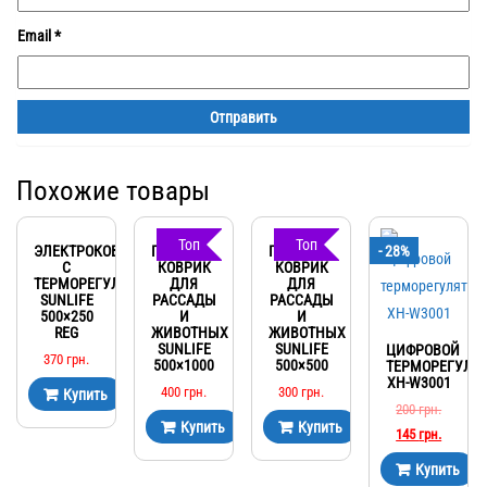
Email
*
Похожие товары
Топ
Топ
ЭЛЕКТРОКОВРИК
ГРЕЮЩИЙ
ГРЕЮЩИЙ
- 28%
С
КОВРИК
КОВРИК
ТЕРМОРЕГУЛЯТОРОМ
ДЛЯ
ДЛЯ
SUNLIFE
РАССАДЫ
РАССАДЫ
500×250
И
И
REG
ЖИВОТНЫХ
ЖИВОТНЫХ
SUNLIFE
SUNLIFE
ЦИФРОВОЙ
370
грн.
500×1000
500×500
ТЕРМОРЕГУЛЯ
XH-W3001
400
грн.
300
грн.
Купить
200
грн.
Купить
Купить
145
грн.
Купить