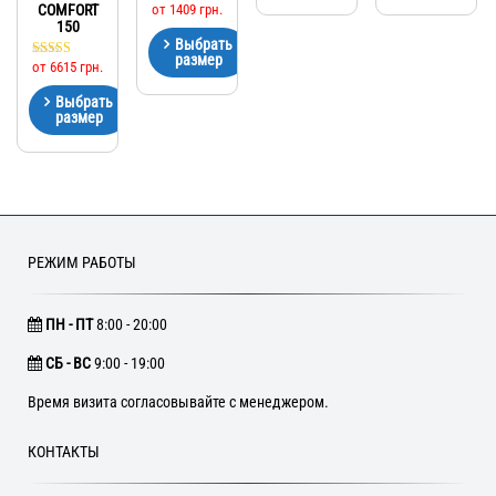
COMFORT
от
1409
грн.
150
Выбрать
размер
от
6615
грн.
Оценка
5.00
из 5
Выбрать
размер
РЕЖИМ РАБОТЫ
ПН - ПТ
8:00 - 20:00
CБ - ВС
9:00 - 19:00
Время визита согласовывайте с менеджером.
КОНТАКТЫ