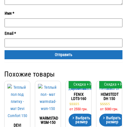
Имя
*
Email
*
Похожие товары
Скидка + Регулятор
Скидка + Рег
FENIX
HEMSTEDT
LDTS-160
DH 150
от
2550
грн.
от
5080
грн.
Оценка
Оценка
4.83
5.00
из 5
из 5
Выбрать
Выбрать
WARMSTAD
размер
размер
WSM-150
DEVI