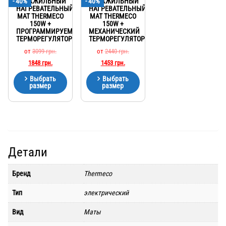
- 40%
ДВУХЖИЛЬНЫЙ
- 40%
ДВУХЖИЛЬНЫЙ
НАГРЕВАТЕЛЬНЫЙ
НАГРЕВАТЕЛЬНЫЙ
МАТ THERMECO
МАТ THERMECO
150W +
150W +
ПРОГРАММИРУЕМЫЙ
МЕХАНИЧЕСКИЙ
ТЕРМОРЕГУЛЯТОР
ТЕРМОРЕГУЛЯТОР
от
3099
грн.
от
2440
грн.
1848
грн.
1453
грн.
Выбрать
Выбрать
размер
размер
Детали
Бренд
Thermeco
Тип
электрический
Вид
Маты