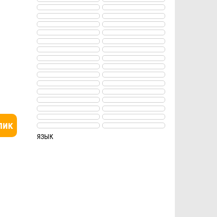
лик
ЯЗЫК