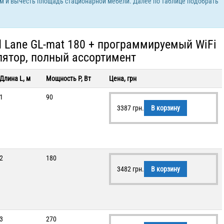
см и вычесть площадь стационарной мебели. Далее по таблице подобрать
 Lane GL-mat 180 + программируемый WiFi
лятор, полный ассортимент
Длина L, м
Мощность P, Вт
Цена, грн
1
90
3387
грн.
В корзину
2
180
3482
грн.
В корзину
3
270