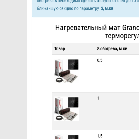
обогрева
S
необходимо сделать отступы от стен до 10 
ближайшую секцию по параметру
S, м.кв
Нагревательный мат Grand
терморегу
Товар
S обогрева, м.кв
0,5
1
1,5