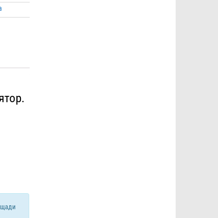
а
ятор.
ощади