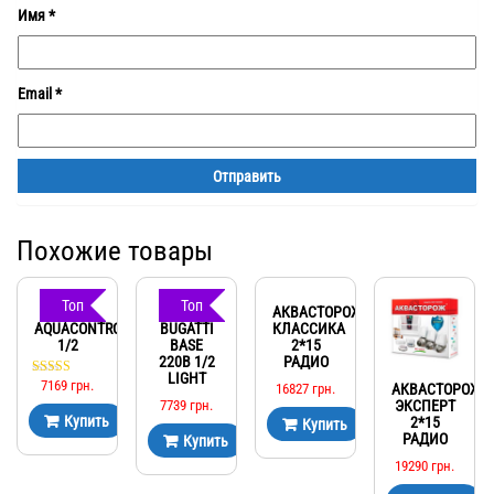
Имя
*
Email
*
Похожие товары
Топ
Топ
NEPTUN
NEPTUN
АКВАСТОРОЖ
AQUACONTROL
BUGATTI
КЛАССИКА
1/2
BASE
2*15
220B 1/2
РАДИО
LIGHT
7169
грн.
Оценка
16827
грн.
АКВАСТОРОЖ
5.00
7739
грн.
ЭКСПЕРТ
из 5
Купить
2*15
Купить
РАДИО
Купить
19290
грн.